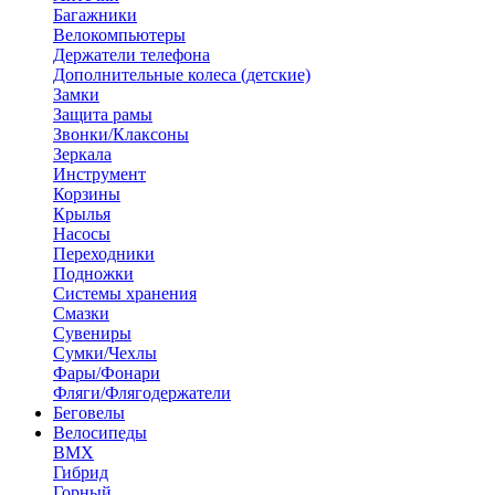
Багажники
Велокомпьютеры
Держатели телефона
Дополнительные колеса (детские)
Замки
Защита рамы
Звонки/Клаксоны
Зеркала
Инструмент
Корзины
Крылья
Насосы
Переходники
Подножки
Системы хранения
Смазки
Сувениры
Сумки/Чехлы
Фары/Фонари
Фляги/Флягодержатели
Беговелы
Велосипеды
BMX
Гибрид
Горный