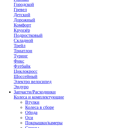
Городской
Гревел
Детский
Дорожный
Комфорт
Круизёр
Подростковый
Складной
Трейл
Триатлон
Туринг
Фикс
Фэтбайк
Циклокросс
Шоссейный
Электро велосипед
Эндуро
Запчасти/Расходники
Колеса и комплектующие
Втулки
Колеса в сборе
Обода
Оси
Покрышки/камеры
Спицы