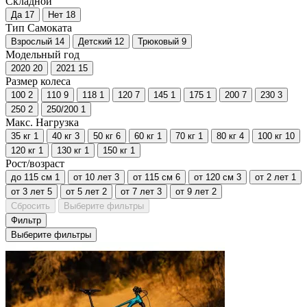
Складной
Да
17
Нет
18
Тип Самоката
Взрослый
14
Детский
12
Трюковый
9
Модельный год
2020
20
2021
15
Размер колеса
100
2
110
9
118
1
120
7
145
1
175
1
200
7
230
3
250
2
250/200
1
Макс. Нагрузка
35 кг
1
40 кг
3
50 кг
6
60 кг
1
70 кг
1
80 кг
4
100 кг
10
120 кг
1
130 кг
1
150 кг
1
Рост/возраст
до 115 см
1
от 10 лет
3
от 115 см
6
от 120 см
3
от 2 лет
1
от 3 лет
5
от 5 лет
2
от 7 лет
3
от 9 лет
2
Сбросить
Выберите фильтры
Фильтр
Выберите фильтры