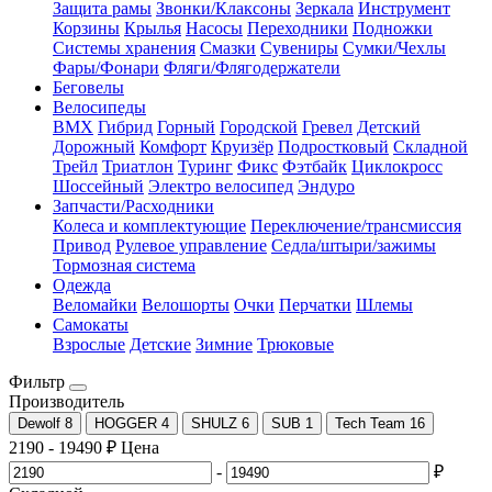
Защита рамы
Звонки/Клаксоны
Зеркала
Инструмент
Корзины
Крылья
Насосы
Переходники
Подножки
Системы хранения
Смазки
Сувениры
Сумки/Чехлы
Фары/Фонари
Фляги/Флягодержатели
Беговелы
Велосипеды
BMX
Гибрид
Горный
Городской
Гревел
Детский
Дорожный
Комфорт
Круизёр
Подростковый
Складной
Трейл
Триатлон
Туринг
Фикс
Фэтбайк
Циклокросс
Шоссейный
Электро велосипед
Эндуро
Запчасти/Расходники
Колеса и комплектующие
Переключение/трансмиссия
Привод
Рулевое управление
Седла/штыри/зажимы
Тормозная система
Одежда
Веломайки
Велошорты
Очки
Перчатки
Шлемы
Самокаты
Взрослые
Детские
Зимние
Трюковые
Фильтр
Производитель
Dewolf
8
HOGGER
4
SHULZ
6
SUB
1
Tech Team
16
2190
-
19490
₽
Цена
-
₽