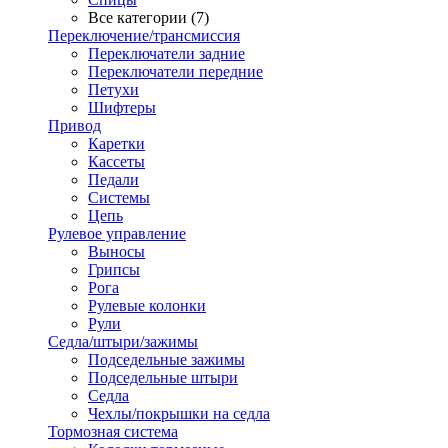
Все категории (7)
Переключение/трансмиссия
Переключатели задние
Переключатели передние
Петухи
Шифтеры
Привод
Каретки
Кассеты
Педали
Системы
Цепь
Рулевое управление
Выносы
Грипсы
Рога
Рулевые колонки
Рули
Седла/штыри/зажимы
Подседельные зажимы
Подседельные штыри
Седла
Чехлы/покрышки на седла
Тормозная система