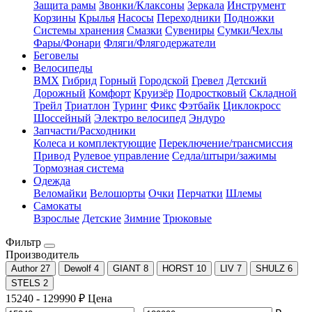
Защита рамы
Звонки/Клаксоны
Зеркала
Инструмент
Корзины
Крылья
Насосы
Переходники
Подножки
Системы хранения
Смазки
Сувениры
Сумки/Чехлы
Фары/Фонари
Фляги/Флягодержатели
Беговелы
Велосипеды
BMX
Гибрид
Горный
Городской
Гревел
Детский
Дорожный
Комфорт
Круизёр
Подростковый
Складной
Трейл
Триатлон
Туринг
Фикс
Фэтбайк
Циклокросс
Шоссейный
Электро велосипед
Эндуро
Запчасти/Расходники
Колеса и комплектующие
Переключение/трансмиссия
Привод
Рулевое управление
Седла/штыри/зажимы
Тормозная система
Одежда
Веломайки
Велошорты
Очки
Перчатки
Шлемы
Самокаты
Взрослые
Детские
Зимние
Трюковые
Фильтр
Производитель
Author
27
Dewolf
4
GIANT
8
HORST
10
LIV
7
SHULZ
6
STELS
2
15240
-
129990
₽
Цена