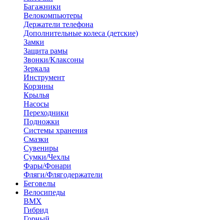
Багажники
Велокомпьютеры
Держатели телефона
Дополнительные колеса (детские)
Замки
Защита рамы
Звонки/Клаксоны
Зеркала
Инструмент
Корзины
Крылья
Насосы
Переходники
Подножки
Системы хранения
Смазки
Сувениры
Сумки/Чехлы
Фары/Фонари
Фляги/Флягодержатели
Беговелы
Велосипеды
BMX
Гибрид
Горный