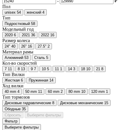
-
₽
Пол
unisex
54
женский
4
Тип
Подростковый
58
Модельный год
2020
6
2021
36
2022
16
Размер колеса
24"
40
26"
16
27.5"
2
Материал рамы
Алюминий
53
Сталь
5
Кол-во скоростей
7
11
8
13
9
7
10
5
11
1
14
3
18
10
21
8
Тип Вилки
Жесткая
6
Пружинная
14
Ход вилки
40 mm
4
50 mm
11
60 mm
2
80 mm
10
120 mm
1
Тип тормозов
Дисковые гидравлические
8
Дисковые механические
15
Ободные
35
Сбросить
Выберите фильтры
Фильтр
Выберите фильтры