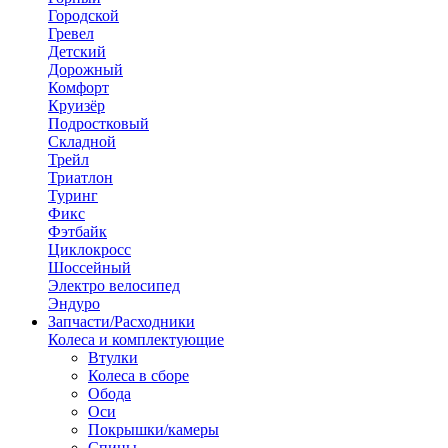
Городской
Гревел
Детский
Дорожный
Комфорт
Круизёр
Подростковый
Складной
Трейл
Триатлон
Туринг
Фикс
Фэтбайк
Циклокросс
Шоссейный
Электро велосипед
Эндуро
Запчасти/Расходники
Колеса и комплектующие
Втулки
Колеса в сборе
Обода
Оси
Покрышки/камеры
Спицы