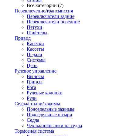
Все категории (7)
Переключение/трансмиссия
Переключатели задние
Переключатели передние
Петухи
Шифтеры
Привод
Каретки
Кассеты
Педали
Системы
Цепь
Рулевое управление
Выносы
Грипсы
Рога
Рулевые колонки
Рули
Седла/штыри/зажимы
Подседельные зажимы
Подседельные штыри
Седла
Чехлы/покрышки на седла
Тормозная система